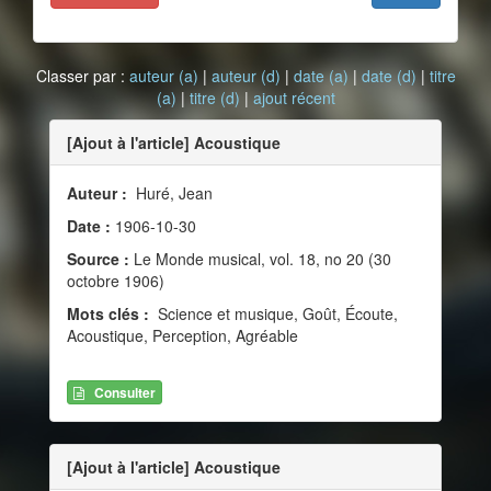
Classer par :
auteur (a)
|
auteur (d)
|
date (a)
|
date (d)
|
titre
(a)
|
titre (d)
|
ajout récent
[Ajout à l'article] Acoustique
Auteur :
Huré, Jean
Date :
1906-10-30
Source :
Le Monde musical, vol. 18, no 20 (30
octobre 1906)
Mots clés :
Science et musique, Goût, Écoute,
Acoustique, Perception, Agréable
Consulter
[Ajout à l'article] Acoustique