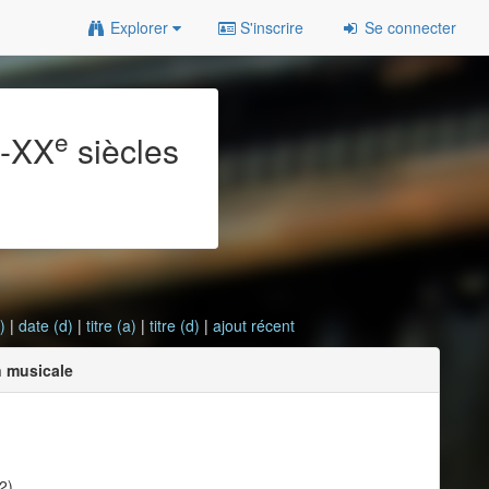
Explorer
S'inscrire
Se connecter
e
e
-XX
siècles
)
|
date (d)
|
titre (a)
|
titre (d)
|
ajout récent
n musicale
2)