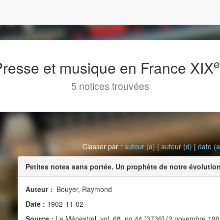
 Presse et musique en France XIX
5 notices trouvées
Classer par :
auteur (a)
|
auteur (d)
|
date (a
Petites notes sans portée. Un prophète de notre évolutio
Auteur :
Bouyer, Raymond
Date :
1902-11-02
Source :
Le Ménestrel, vol. 68, no 44 [3736] (2 novembre 190