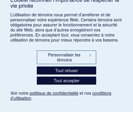
vie privée
1
2
3
4
5
…
25
L’utilisation de témoins nous permet d’améliorer et de
personnaliser votre expérience Web. Certains témoins sont
obligatoires pour assurer le fonctionnement et la sécurité
du site Web, alors que d’autres enregistrent vos
préférences. En acceptant tout, vous consentez à notre
utilisation de témoins pour mieux répondre à vos besoins.
Personnaliser les
>
témoins
Tout refuser
Tout accepter
Voir notre
politique de confidentialité
et nos
conditions
d’utilisation
.