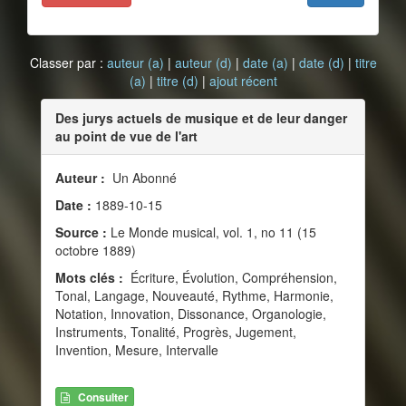
Classer par :
auteur (a)
|
auteur (d)
|
date (a)
|
date (d)
|
titre
(a)
|
titre (d)
|
ajout récent
Des jurys actuels de musique et de leur danger
au point de vue de l'art
Auteur :
Un Abonné
Date :
1889-10-15
Source :
Le Monde musical, vol. 1, no 11 (15
octobre 1889)
Mots clés :
Écriture, Évolution, Compréhension,
Tonal, Langage, Nouveauté, Rythme, Harmonie,
Notation, Innovation, Dissonance, Organologie,
Instruments, Tonalité, Progrès, Jugement,
Invention, Mesure, Intervalle
Consulter